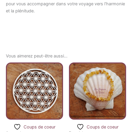
pour vous accompagner dans votre voyage vers l’harmonie
et la plénitude.
Vous aimerez peut-être aussi…
Plage
Ce
de
produ
prix :
16,00 €
a
à
plusi
18,90 €
variat
Les
optio
peuv
être
Coups de coeur
Coups de coeur
chois