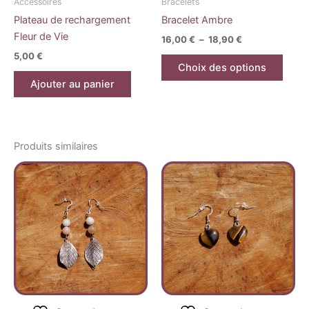
Accessoires
Bracelets
sur
Plateau de rechargement
Bracelet Ambre
la
Fleur de Vie
16,00
€
–
18,90
€
page
5,00
€
du
Choix des options
produ
Ajouter au panier
Produits similaires