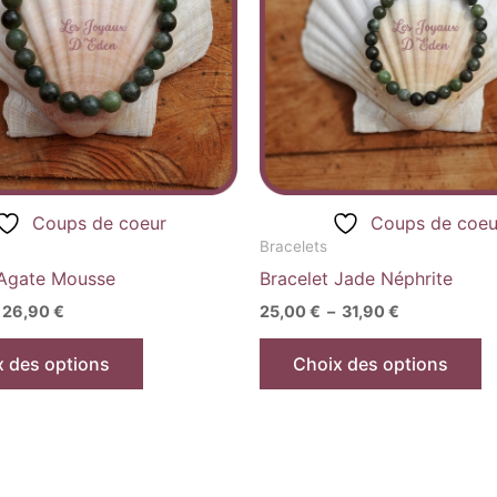
variations.
va
Les
L
options
o
peuvent
p
être
êt
choisies
c
sur
s
la
la
Coups de coeur
Coups de coeu
page
p
Bracelets
du
d
 Agate Mousse
Bracelet Jade Néphrite
produit
p
26,90
€
25,00
€
–
31,90
€
x des options
Choix des options