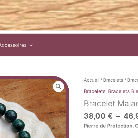
Accessoires
quantité
Accueil
/
Bracelets
/
Brace
de
Bracelets
,
Bracelets Bi
Bracelet
Bracelet Mala
Malachite
38,00
€
–
46,
Pierre de Protection, 