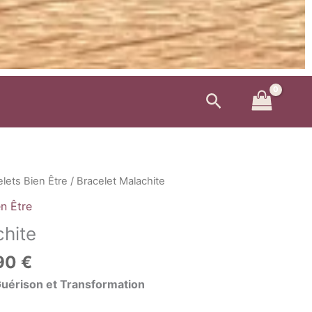
Rechercher
Plage
lets Bien Être
/ Bracelet Malachite
de
en Être
prix :
chite
38,00 €
à
90
€
46,90 €
Guérison et Transformation