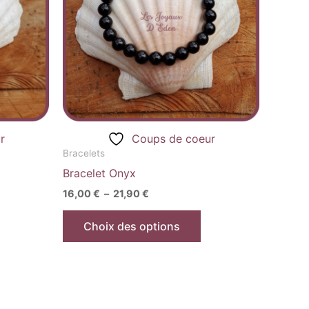
riations.
variations.
es
Les
ptions
options
euvent
peuvent
re
être
hoisies
choisies
ur
sur
la
r
Coups de coeur
age
page
Bracelets
u
du
Bracelet Onyx
roduit
produit
16,00
€
–
21,90
€
Choix des options