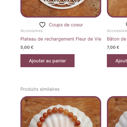
Coups de coeur
Accessoires
Accessoire
Plateau de rechargement Fleur de Vie
Bâton de
5,00
€
7,00
€
Ajouter au panier
Ajout
Produits similaires
Plage
Ce
de
produit
prix :
14,00 €
a
à
plusieurs
18,90 €