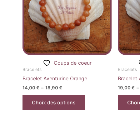
variations.
Les
options
peuvent
être
choisies
sur
la
Coups de coeur
page
Bracelets
Bracelets
du
Bracelet Aventurine Orange
Bracelet
produit
14,00
€
–
18,90
€
19,00
€
–
Choix des options
Choi