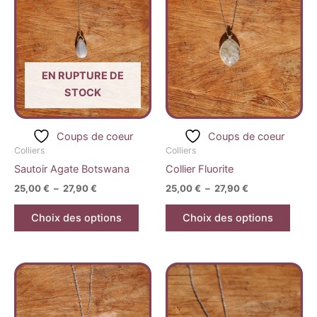
produit
produ
prix :
prix :
25,00 €
a
25,00 €
a
à
à
plusieurs
plusi
27,90 €
27,90 €
variations.
variat
Les
Les
EN RUPTURE DE
options
optio
STOCK
peuvent
peuv
être
être
Coups de coeur
Coups de coeur
choisies
chois
Colliers
Colliers
sur
sur
Sautoir Agate Botswana
Collier Fluorite
la
la
25,00
€
–
27,90
€
25,00
€
–
27,90
€
page
page
du
du
Choix des options
Choix des options
produit
produ
Plage
Ce
de
produ
prix :
15,00 €
a
à