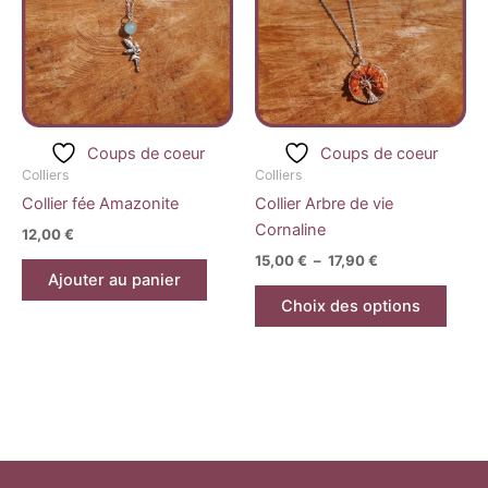
plusi
17,90 €
variat
Les
optio
peuv
être
Coups de coeur
Coups de coeur
chois
Colliers
Colliers
sur
Collier fée Amazonite
Collier Arbre de vie
la
Cornaline
12,00
€
page
15,00
€
–
17,90
€
du
Ajouter au panier
produ
Choix des options