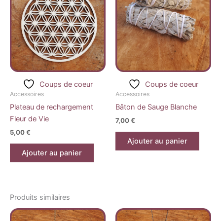
Coups de coeur
Coups de coeur
Accessoires
Accessoires
Plateau de rechargement
Bâton de Sauge Blanche
Fleur de Vie
7,00
€
5,00
€
Ajouter au panier
Ajouter au panier
Produits similaires
Plage
Plage
Ce
Ce
de
de