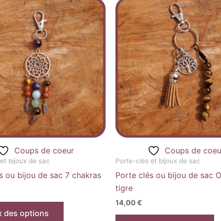
Ce
C
produit
p
a
a
plusieurs
pl
variations.
va
Les
L
options
o
peuvent
p
être
êt
choisies
c
sur
s
la
la
Coups de coeur
Coups de coeu
page
p
et bijoux de sac
Porte-clés et bijoux de sac
du
d
s ou bijou de sac 7 chakras
Porte clés ou bijou de sac O
produit
p
tigre
14,00
€
x des options