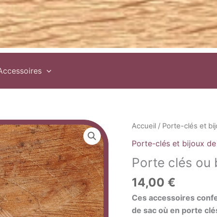
Accessoires
quantité
Accueil
/
Porte-clés et bi
de
Porte-clés et bijoux de
Porte
Porte clés ou
clés
ou
14,00
€
bijou
Ces accessoires confec
de
de sac où en porte clés
sac