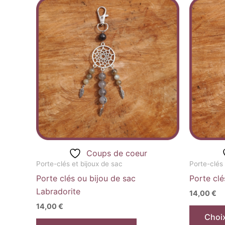
Ce
produit
a
plusieurs
variations.
Les
options
peuvent
être
choisies
sur
la
Coups de coeur
page
Porte-clés et bijoux de sac
Porte-clés 
du
Porte clés ou bijou de sac
Porte clé
produit
Labradorite
14,00
€
14,00
€
Choi