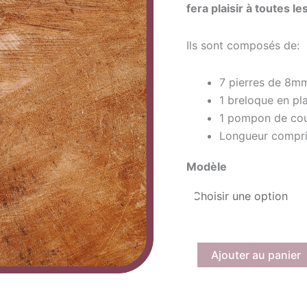
fera plaisir à toutes l
Jaspe
Rouge
Ils sont composés de:
7 pierres de 8m
1 breloque en pl
1 pompon de cou
Longueur compri
Modèle
Ajouter au panier