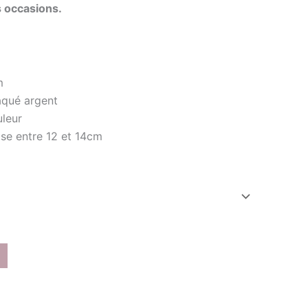
es occasions.
m
aqué argent
leur
se entre 12 et 14cm