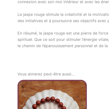
connexion avec son moi intérieur et avec les éner
Le jaspe rouge stimule la créativité et la motivat
des initiatives et à poursuivre ses objectifs avec
En résumé, le jaspe rouge est une pierre de force 
spirituel. Que ce soit pour stimuler l’énergie vital
le chemin de l’épanouissement personnel et de la c
Vous aimerez peut-être aussi…
Plage
Ce
de
produit
prix :
16,00 €
a
à
plusieurs
21,90 €
variations.