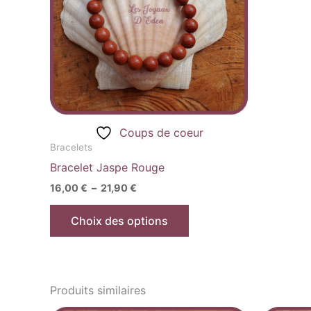
Les
options
peuvent
être
choisies
sur
la
Coups de coeur
page
Bracelets
du
Bracelet Jaspe Rouge
produit
16,00
€
–
21,90
€
Choix des options
Produits similaires