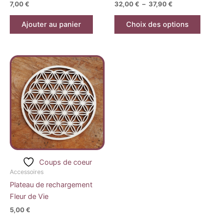
7,00
€
32,00
€
–
37,90
€
page
du
Ajouter au panier
Choix des options
produ
Coups de coeur
Accessoires
Plateau de rechargement
Fleur de Vie
5,00
€