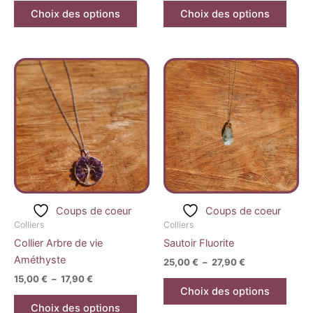
du
du
Choix des options
Choix des options
produit
produ
Plage
Plage
Ce
Ce
de
de
produit
produ
prix :
prix :
15,00 €
a
25,00 €
a
à
à
plusieurs
plusi
17,90 €
27,90 €
variations.
variat
Les
Les
options
optio
peuvent
peuv
être
être
Coups de coeur
Coups de coeur
choisies
chois
Colliers
Colliers
sur
sur
Collier Arbre de vie
Sautoir Fluorite
la
la
Améthyste
25,00
€
–
27,90
€
page
page
15,00
€
–
17,90
€
du
du
Choix des options
produit
produ
Choix des options