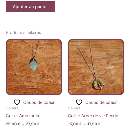
Ajouter au panier
Produits similaires
Plage
Plage
Ce
Ce
de
de
produit
produ
prix :
prix :
25,00 €
a
15,00 €
a
à
à
plusieurs
plusi
27,90 €
17,90 €
variations.
variat
Les
Les
options
optio
peuvent
peuv
être
être
Coups de coeur
Coups de coeur
choisies
chois
Colliers
Colliers
sur
sur
Collier Amazonite
Collier Arbre de vie Péridot
la
la
25,00
€
–
27,90
€
15,00
€
–
17,90
€
page
page