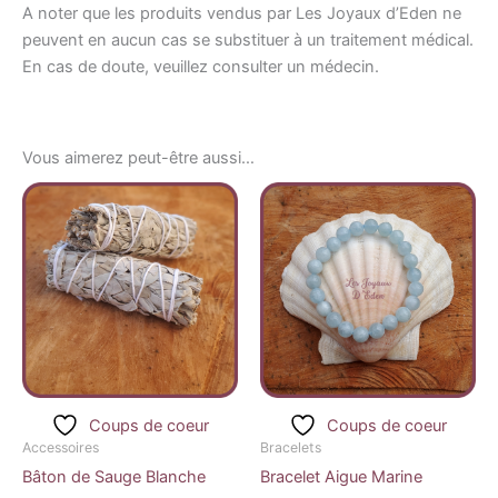
A noter que les produits vendus par Les Joyaux d’Eden ne
peuvent en aucun cas se substituer à un traitement médical.
En cas de doute, veuillez consulter un médecin.
Vous aimerez peut-être aussi…
Plage
Ce
de
produ
prix :
32,00 €
a
à
plusi
37,90 €
variat
Les
optio
peuv
être
Coups de coeur
Coups de coeur
chois
Accessoires
Bracelets
sur
Bâton de Sauge Blanche
Bracelet Aigue Marine
la